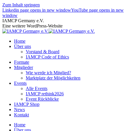
Zum Inhalt springen
Linkedin page opens in new window
YouTube page opens in new
window
IAMCP Germany e.V.
Eine weitere WordPress-Website
Home
Über uns
Vorstand & Board
IAMCP Code of Ethics
Formate
Mitglieder
Wie werde ich Mitglied?
Marktplatz der Möglichkeiten
Events
Alle Events
IAMCP rethink2026
Event Rückblicke
IAMCP Shop
News
Kontakt
Home
Über uns