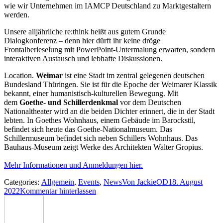
wie wir Unternehmen im IAMCP Deutschland zu Marktgestaltern
werden.
Unsere alljährliche re:think heißt aus gutem Grunde
Dialogkonferenz – denn hier dürft ihr keine dröge
Frontalberieselung mit PowerPoint-Untermalung erwarten, sondern
interaktiven Austausch und lebhafte Diskussionen.
Location.
Weimar
ist eine Stadt im zentral gelegenen deutschen
Bundesland Thüringen. Sie ist für die Epoche der Weimarer Klassik
bekannt, einer humanistisch-kulturellen Bewegung. Mit
dem
Goethe- und Schillerdenkmal
vor dem Deutschen
Nationaltheater wird an die beiden Dichter erinnert, die in der Stadt
lebten. In Goethes Wohnhaus, einem Gebäude im Barockstil,
befindet sich heute das Goethe-Nationalmuseum. Das
Schillermuseum befindet sich neben Schillers Wohnhaus. Das
Bauhaus-Museum zeigt Werke des Architekten Walter Gropius.
Mehr Informationen und Anmeldungen hier.
Categories:
Allgemein
,
Events
,
News
Von
JackieOD
18. August
2022
Kommentar hinterlassen