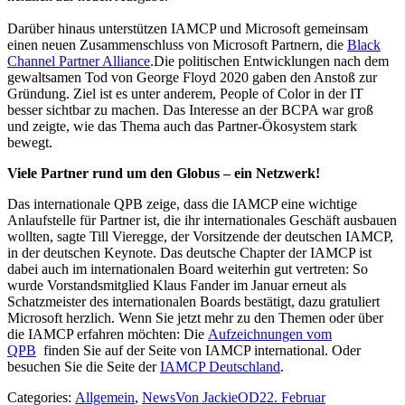
Darüber hinaus unterstützen IAMCP und Microsoft gemeinsam
einen neuen Zusammenschluss von Microsoft Partnern, die
Black
Channel Partner Alliance
.Die politischen Entwicklungen nach dem
gewaltsamen Tod von George Floyd 2020 gaben den Anstoß zur
Gründung. Ziel ist es unter anderem, People of Color in der IT
besser sichtbar zu machen. Das Interesse an der BCPA war groß
und zeigte, wie das Thema auch das Partner-Ökosystem stark
bewegt.
Viele Partner rund um den Globus – ein Netzwerk!
Das internationale QPB zeige, dass die IAMCP eine wichtige
Anlaufstelle für Partner ist, die ihr internationales Geschäft ausbauen
wollten, sagte Till Vieregge, der Vorsitzende der deutschen IAMCP,
in der deutschen Keynote. Das deutsche Chapter der IAMCP ist
dabei auch im internationalen Board weiterhin gut vertreten: So
wurde Vorstandsmitglied Klaus Fander im Januar erneut als
Schatzmeister des internationalen Boards bestätigt, dazu gratuliert
Microsoft herzlich. Wenn Sie jetzt mehr zu den Themen oder über
die IAMCP erfahren möchten: Die
Aufzeichnungen vom
QPB
finden Sie auf der Seite von IAMCP international. Oder
besuchen Sie die Seite der
IAMCP Deutschland
.
Categories:
Allgemein
,
News
Von
JackieOD
22. Februar