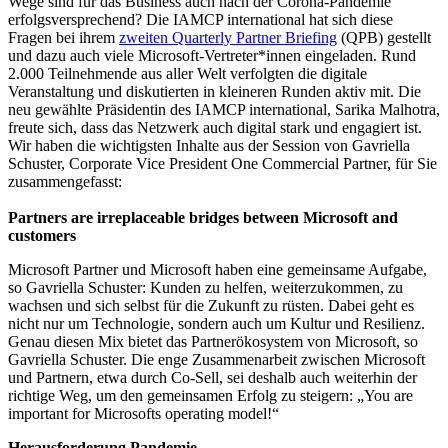
Wege sind für das Business auch nach der Corona-Pandemie
erfolgsversprechend? Die IAMCP international hat sich diese
Fragen bei ihrem
zweiten Quarterly Partner Briefing
(QPB) gestellt
und dazu auch viele Microsoft-Vertreter*innen eingeladen. Rund
2.000 Teilnehmende aus aller Welt verfolgten die digitale
Veranstaltung und diskutierten in kleineren Runden aktiv mit. Die
neu gewählte Präsidentin des IAMCP international, Sarika Malhotra,
freute sich, dass das Netzwerk auch digital stark und engagiert ist.
Wir haben die wichtigsten Inhalte aus der Session von Gavriella
Schuster, Corporate Vice President One Commercial Partner, für Sie
zusammengefasst:
Partners are irreplaceable bridges between Microsoft and
customers
Microsoft Partner und Microsoft haben eine gemeinsame Aufgabe,
so Gavriella Schuster: Kunden zu helfen, weiterzukommen, zu
wachsen und sich selbst für die Zukunft zu rüsten. Dabei geht es
nicht nur um Technologie, sondern auch um Kultur und Resilienz.
Genau diesen Mix bietet das Partnerökosystem von Microsoft, so
Gavriella Schuster. Die enge Zusammenarbeit zwischen Microsoft
und Partnern, etwa durch Co-Sell, sei deshalb auch weiterhin der
richtige Weg, um den gemeinsamen Erfolg zu steigern: „You are
important for Microsofts operating model!“
Herausforderung Pandemie