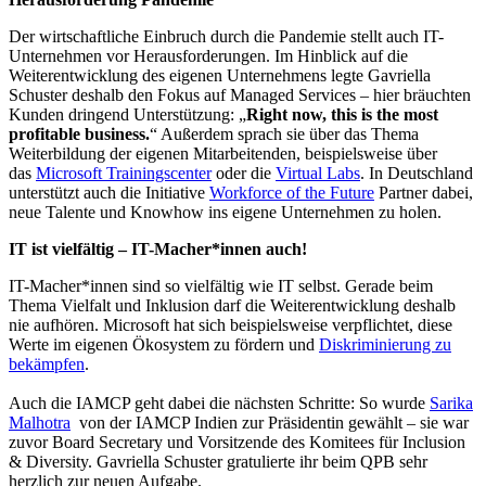
Der wirtschaftliche Einbruch durch die Pandemie stellt auch IT-
Unternehmen vor Herausforderungen. Im Hinblick auf die
Weiterentwicklung des eigenen Unternehmens legte Gavriella
Schuster deshalb den Fokus auf Managed Services – hier bräuchten
Kunden dringend Unterstützung: „
Right now, this is the most
profitable business.
“ Außerdem sprach sie über das Thema
Weiterbildung der eigenen Mitarbeitenden, beispielsweise über
das
Microsoft Trainingscenter
oder die
Virtual Labs
. In Deutschland
unterstützt auch die Initiative
Workforce of the Future
Partner dabei,
neue Talente und Knowhow ins eigene Unternehmen zu holen.
IT ist vielfältig – IT-Macher*innen auch!
IT-Macher*innen sind so vielfältig wie IT selbst. Gerade beim
Thema Vielfalt und Inklusion darf die Weiterentwicklung deshalb
nie aufhören. Microsoft hat sich beispielsweise verpflichtet, diese
Werte im eigenen Ökosystem zu fördern und
Diskriminierung zu
bekämpfen
.
Auch die IAMCP geht dabei die nächsten Schritte: So wurde
Sarika
Malhotra
von der IAMCP Indien zur Präsidentin gewählt – sie war
zuvor Board Secretary und Vorsitzende des Komitees für Inclusion
& Diversity. Gavriella Schuster gratulierte ihr beim QPB sehr
herzlich zur neuen Aufgabe.